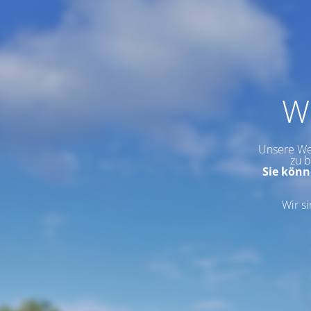
Wi
Unsere Web
zu b
Sie könn
Wir si