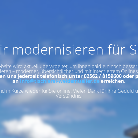
r modernisieren für S
site wird aktuell überarbeitet, um Ihnen bald ein noch besser
ieten – moderner, übersichtlicher und mit integriertem Online
en uns jederzeit telefonisch unter 02562 / 8159600 oder p
an
info@tischlerei-weidemueller.de
erreichen.
nd in Kürze wieder für Sie online. Vielen Dank für Ihre Geduld u
Verständnis!