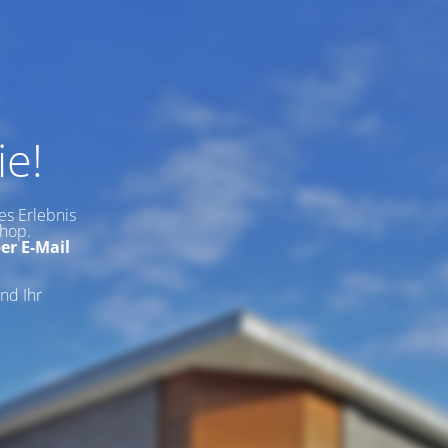
ie!
es Erlebnis
shop.
er E-Mail
nd Ihr