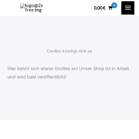
Zum
content
0,00
€
Inhalt
springen
Großes kündigt sich an
Hier bahnt sich etwas Großes an! Unser Shop ist in Arbeit
und wird bald veröffentlicht!