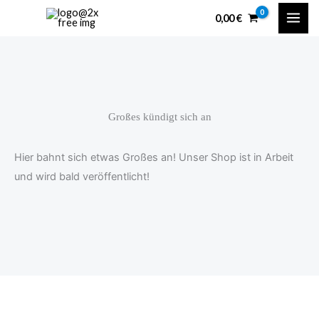
Zum
content
0,00
€
Inhalt
springen
Großes kündigt sich an
Hier bahnt sich etwas Großes an! Unser Shop ist in Arbeit
und wird bald veröffentlicht!