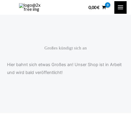
Zum
content
0,00
€
Inhalt
springen
Großes kündigt sich an
Hier bahnt sich etwas Großes an! Unser Shop ist in Arbeit
und wird bald veröffentlicht!