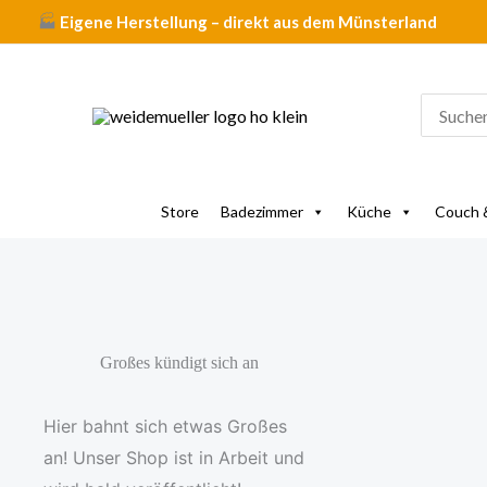
Zum
content
🏭
Eigene Herstellung – direkt aus dem Münsterland
Inhalt
springen
Search
for:
Store
Badezimmer
Küche
Couch 
Großes kündigt sich an
Hier bahnt sich etwas Großes
an! Unser Shop ist in Arbeit und