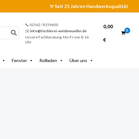
⚒️
Seit 25 Jahren Handwerksqualität
📞 02562 / 8159600
0,00
✉️
info@tischlerei-weidemueller.de
Unsere Fachberatung: Mo-Fr von 8-16
€
Uhr
Fenster
Rollladen
Über uns